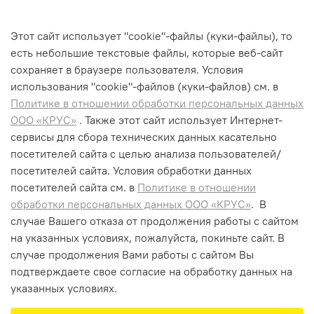
Сменный литий-ионный
аккумулятор, 7,2 В / 2,6
Этот сайт использует "cookie"-файлы (куки-файлы), то
А*ч
есть небольшие текстовые файлы, которые веб-сайт
13 000 ₽
сохраняет в браузере пользователя. Условия
использования "cookiе"-файлов (куки-файлов) см. в
В корзину
Политике в отношении обработки персональных данных
ООО «КРУС»
. Также этот сайт использует Интернет-
сервисы для сбора технических данных касательно
посетителей сайта с целью анализа пользователей/
посетителей сайта. Условия обработки данных
+7 (495) 662-99-75
посетителей сайта см. в
Политике в отношении
info@krus-group.ru
обработки персональных данных ООО «КРУС»
. В
случае Вашего отказа от продолжения работы с сайтом
на указанных условиях, пожалуйста, покиньте сайт. В
случае продолжения Вами работы с сайтом Вы
подтверждаете свое согласие на обработку данных на
указанных условиях.