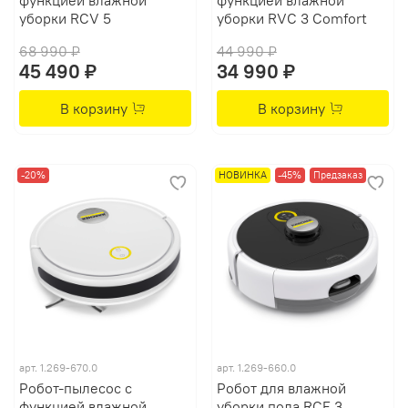
уборки RCV 5
уборки RVC 3 Comfort
68 990 ₽
44 990 ₽
45 490 ₽
34 990 ₽
В корзину
В корзину
-20%
НОВИНКА
-45%
Предзаказ
арт.
1.269-670.0
арт.
1.269-660.0
Робот-пылесос с
Робот для влажной
функцией влажной
уборки пола RCF 3