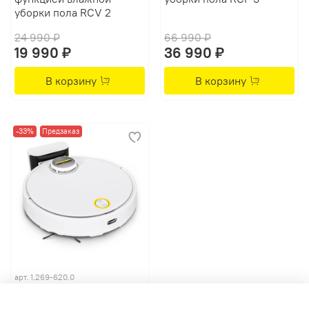
уборки пола RCV 2
24 990 ₽
66 990 ₽
19 990 ₽
36 990 ₽
В корзину
В корзину
-33%
Предзаказ
арт.
1.269-620.0
Робот-пылесос с
функцией влажной