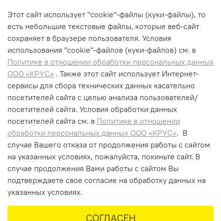
уборки RCV 3
Этот сайт использует "cookie"-файлы (куки-файлы), то
44 990 ₽
есть небольшие текстовые файлы, которые веб-сайт
29 990 ₽
сохраняет в браузере пользователя. Условия
использования "cookiе"-файлов (куки-файлов) см. в
В корзину
Политике в отношении обработки персональных данных
ООО «КРУС»
. Также этот сайт использует Интернет-
сервисы для сбора технических данных касательно
посетителей сайта с целью анализа пользователей/
посетителей сайта. Условия обработки данных
+7 (495) 662-99-75
посетителей сайта см. в
Политике в отношении
info@krus-group.ru
обработки персональных данных ООО «КРУС»
. В
случае Вашего отказа от продолжения работы с сайтом
на указанных условиях, пожалуйста, покиньте сайт. В
случае продолжения Вами работы с сайтом Вы
подтверждаете свое согласие на обработку данных на
указанных условиях.
СОГЛАСЕН