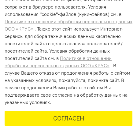
111 790 ₽
сохраняет в браузере пользователя. Условия
использования "cookiе"-файлов (куки-файлов) см. в
В корзину
Политике в отношении обработки персональных данных
ООО «КРУС»
. Также этот сайт использует Интернет-
сервисы для сбора технических данных касательно
посетителей сайта с целью анализа пользователей/
посетителей сайта. Условия обработки данных
+7 (495) 662-99-75
посетителей сайта см. в
Политике в отношении
info@krus-group.ru
обработки персональных данных ООО «КРУС»
. В
случае Вашего отказа от продолжения работы с сайтом
на указанных условиях, пожалуйста, покиньте сайт. В
случае продолжения Вами работы с сайтом Вы
подтверждаете свое согласие на обработку данных на
указанных условиях.
СОГЛАСЕН
Главная
Поиск
Корзина
Избранное
Профиль