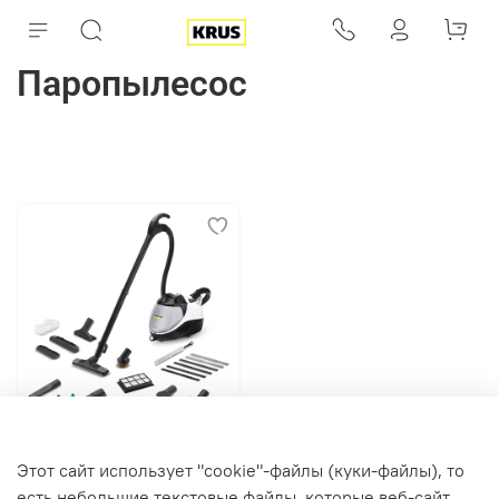
Паропылесос
арт.
1.439-490.0
Этот сайт использует "cookie"-файлы (куки-файлы), то
Паропылесос SV 7
есть небольшие текстовые файлы, которые веб-сайт