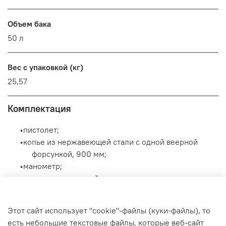
Объем бака
50 л
Вес с упаковкой (кг)
25,57
Комплектация
•пистолет;
•копье из нержавеющей стали с одной веерной
форсункой, 900 мм;
•манометр;
•предохранительный клапан;
•мануальный клапан разгрузки;
•регулятор давления воздуха;
Этот сайт использует "cookie"-файлы (куки-файлы), то
•клапан смешивания воздуха;
есть небольшие текстовые файлы, которые веб-сайт