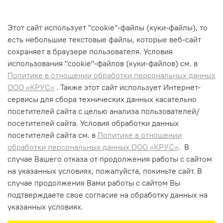
Области применения
Для очистки окон
Этот сайт использует "cookie"-файлы (куки-файлы), то
Для очистки стеклянных поверхностей
есть небольшие текстовые файлы, которые веб-сайт
Для очистки зеркальных поверхностей
сохраняет в браузере пользователя. Условия
использования "cookiе"-файлов (куки-файлов) см. в
Политике в отношении обработки персональных данных
ООО «КРУС»
. Также этот сайт использует Интернет-
сервисы для сбора технических данных касательно
+7 (495) 662-99-75
посетителей сайта с целью анализа пользователей/
info@krus-group.ru
посетителей сайта. Условия обработки данных
посетителей сайта см. в
Политике в отношении
обработки персональных данных ООО «КРУС»
. В
случае Вашего отказа от продолжения работы с сайтом
на указанных условиях, пожалуйста, покиньте сайт. В
случае продолжения Вами работы с сайтом Вы
подтверждаете свое согласие на обработку данных на
указанных условиях.
В корзину