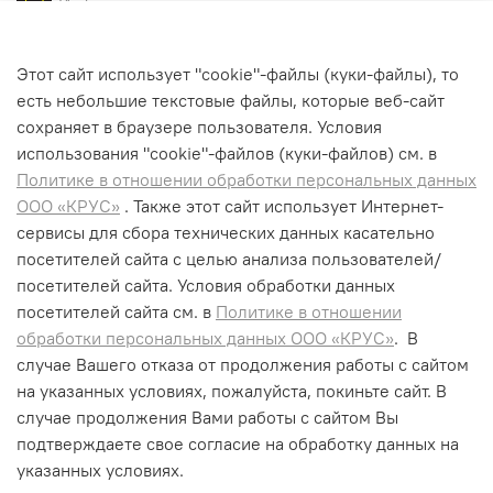
Информация о продукте
Области применения
Этот сайт использует "cookie"-файлы (куки-файлы), то
есть небольшие текстовые файлы, которые веб-сайт
Сухая уборка
сохраняет в браузере пользователя. Условия
использования "cookiе"-файлов (куки-файлов) см. в
Политике в отношении обработки персональных данных
ООО «КРУС»
. Также этот сайт использует Интернет-
сервисы для сбора технических данных касательно
+7 (495) 662-99-75
посетителей сайта с целью анализа пользователей/
info@krus-group.ru
посетителей сайта. Условия обработки данных
посетителей сайта см. в
Политике в отношении
обработки персональных данных ООО «КРУС»
. В
случае Вашего отказа от продолжения работы с сайтом
на указанных условиях, пожалуйста, покиньте сайт. В
случае продолжения Вами работы с сайтом Вы
подтверждаете свое согласие на обработку данных на
указанных условиях.