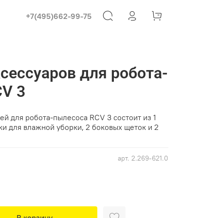
+7(495)662-99-75
сессуаров для робота-
V 3
й для робота-пылесоса RCV 3 состоит из 1
ки для влажной уборки, 2 боковых щеток и 2
арт.
2.269-621.0
В корзину