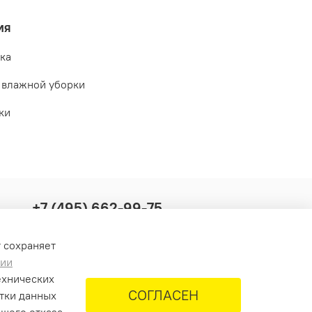
ия
тка
я влажной уборки
тки
+7 (495) 662-99-75
info@krus-group.ru
т сохраняет
нии
ехнических
СОГЛАСЕН
отки данных