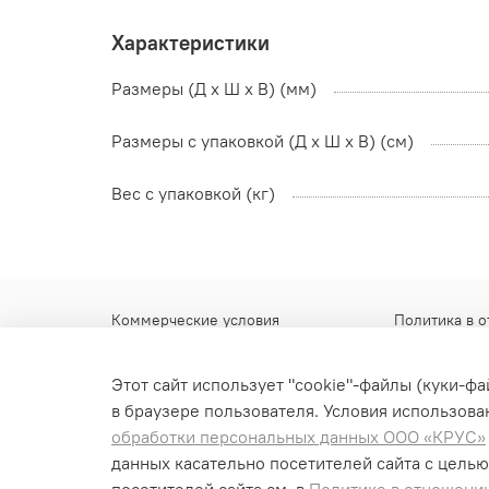
Характеристики
Размеры (Д х Ш х В) (мм)
Размеры с упаковкой (Д x Ш x В) (см)
Вес с упаковкой (кг)
Коммерческие условия
Политика в 
Гарантийные обязательства
Контакты
Этот сайт использует "cookie"-файлы (куки-ф
Доставка
в браузере пользователя. Условия использован
Обмен и возврат
обработки персональных данных ООО «КРУС»
данных касательно посетителей сайта с целью
Оплата