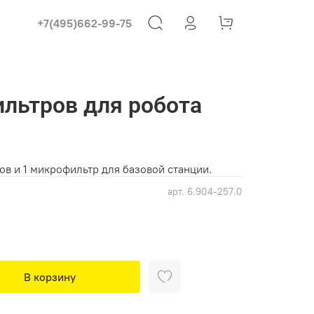
+7(495)662-99-75
льтров для робота
в и 1 микрофильтр для базовой станции.
арт.
6.904-257.0
В корзину