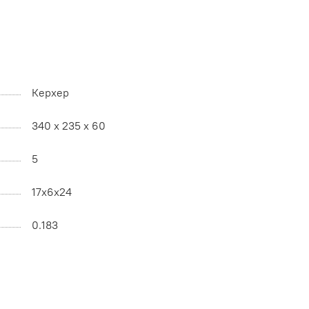
Керхер
340 x 235 x 60
5
17x6x24
0.183