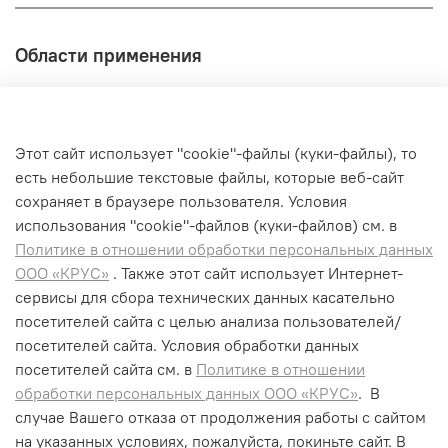
Области применения
Любые влагостойкие твердые напольные
покрытия (керамическая плитка, мрамор, гранит,
ПВХ и т. д.)
Этот сайт использует "cookie"-файлы (куки-файлы), то
Уборка пола
есть небольшие текстовые файлы, которые веб-сайт
Кафельные стены
сохраняет в браузере пользователя. Условия
использования "cookiе"-файлов (куки-файлов) см. в
Политике в отношении обработки персональных данных
ООО «КРУС»
. Также этот сайт использует Интернет-
сервисы для сбора технических данных касательно
+7 (495) 662-99-75
посетителей сайта с целью анализа пользователей/
info@krus-group.ru
посетителей сайта. Условия обработки данных
посетителей сайта см. в
Политике в отношении
обработки персональных данных ООО «КРУС»
. В
случае Вашего отказа от продолжения работы с сайтом
на указанных условиях, пожалуйста, покиньте сайт. В