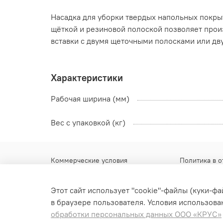
Насадка для уборки твердых напольных покры
щёткой и резиновой полоской позволяет прои
вставки с двумя щеточными полосками или дв
Характеристики
Рабочая ширина (мм)
Вес с упаковкой (кг)
Коммерческие условия
Политика в 
Гарантийные обязательства
Контакты
Этот сайт использует "cookie"-файлы (куки-ф
Доставка
в браузере пользователя. Условия использован
Обмен и возврат
обработки персональных данных ООО «КРУС»