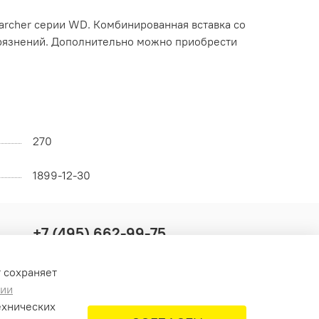
archer серии WD. Комбинированная вставка со
агрязнений. Дополнительно можно приобрести
270
1899-12-30
+7 (495) 662-99-75
info@krus-group.ru
т сохраняет
нии
ехнических