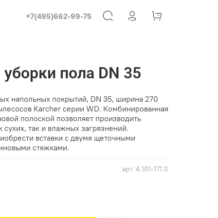
+7(495)662-99-75
 уборки пола DN 35
дых напольных покрытий, DN 35, ширина 270
ылесосов Karcher серии WD. Комбинированная
иновой полоской позволяет производить
 сухих, так и влажных загрязнений.
иобрести вставки с двумя щеточными
зиновыми стяжками.
арт.
4.101-171.0