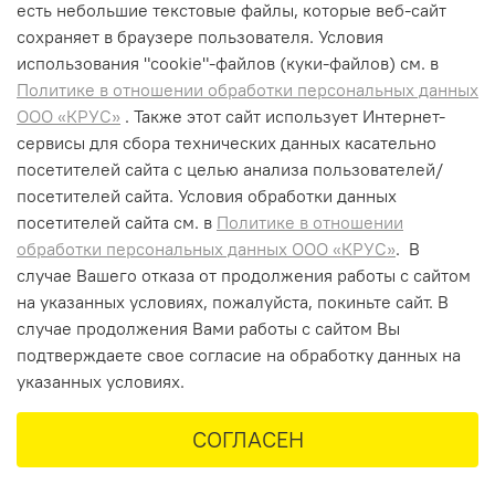
Чередование операций влажной и сухой уборки
есть небольшие текстовые файлы, которые веб-сайт
без замены фильтра
сохраняет в браузере пользователя. Условия
использования "cookiе"-файлов (куки-файлов) см. в
Политике в отношении обработки персональных данных
ООО «КРУС»
. Также этот сайт использует Интернет-
сервисы для сбора технических данных касательно
+7 (495) 662-99-75
посетителей сайта с целью анализа пользователей/
info@krus-group.ru
посетителей сайта. Условия обработки данных
посетителей сайта см. в
Политике в отношении
обработки персональных данных ООО «КРУС»
. В
случае Вашего отказа от продолжения работы с сайтом
на указанных условиях, пожалуйста, покиньте сайт. В
случае продолжения Вами работы с сайтом Вы
подтверждаете свое согласие на обработку данных на
указанных условиях.
В корзину
СОГЛАСЕН
Главная
Поиск
Корзина
Избранное
Профиль