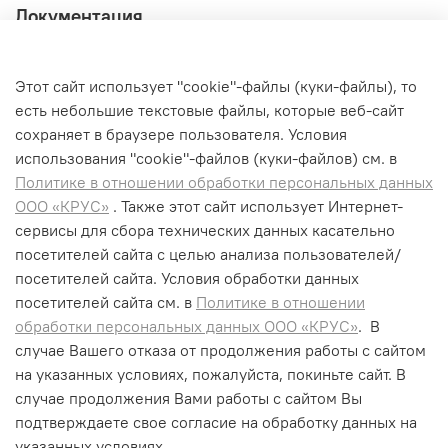
Документация
Инструкция по эксплуатации
Этот сайт использует "cookie"-файлы (куки-файлы), то
есть небольшие текстовые файлы, которые веб-сайт
Инструкция по эксплуатации
сохраняет в браузере пользователя. Условия
использования "cookiе"-файлов (куки-файлов) см. в
Политике в отношении обработки персональных данных
ООО «КРУС»
. Также этот сайт использует Интернет-
сервисы для сбора технических данных касательно
+7 (495) 662-99-75
посетителей сайта с целью анализа пользователей/
info@krus-group.ru
посетителей сайта. Условия обработки данных
посетителей сайта см. в
Политике в отношении
обработки персональных данных ООО «КРУС»
. В
случае Вашего отказа от продолжения работы с сайтом
на указанных условиях, пожалуйста, покиньте сайт. В
случае продолжения Вами работы с сайтом Вы
подтверждаете свое согласие на обработку данных на
указанных условиях.