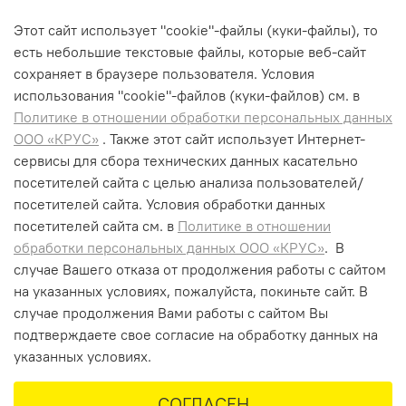
18-20 Battery
Этот сайт использует "cookie"-файлы (куки-файлы), то
14 490 ₽
есть небольшие текстовые файлы, которые веб-сайт
7 390 ₽
сохраняет в браузере пользователя. Условия
использования "cookiе"-файлов (куки-файлов) см. в
В корзину
Политике в отношении обработки персональных данных
ООО «КРУС»
. Также этот сайт использует Интернет-
сервисы для сбора технических данных касательно
посетителей сайта с целью анализа пользователей/
посетителей сайта. Условия обработки данных
+7 (495) 662-99-75
посетителей сайта см. в
Политике в отношении
info@krus-group.ru
обработки персональных данных ООО «КРУС»
. В
случае Вашего отказа от продолжения работы с сайтом
на указанных условиях, пожалуйста, покиньте сайт. В
случае продолжения Вами работы с сайтом Вы
подтверждаете свое согласие на обработку данных на
указанных условиях.
СОГЛАСЕН