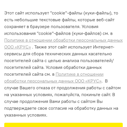
Прочное и маневренное шасси, оптимальное для
мобильного промышленного применения.
Этот сайт использует "cookie"-файлы (куки-файлы), то
Минимальная занимаемая площадь благодаря
есть небольшие текстовые файлы, которые веб-сайт
узкому шасси.
сохраняет в браузере пользователя. Условия
использования "cookiе"-файлов (куки-файлов) см. в
Политике в отношении обработки персональных данных
ООО «КРУС»
. Также этот сайт использует Интернет-
сервисы для сбора технических данных касательно
+7 (495) 662-99-75
посетителей сайта с целью анализа пользователей/
info@krus-group.ru
посетителей сайта. Условия обработки данных
посетителей сайта см. в
Политике в отношении
обработки персональных данных ООО «КРУС»
. В
случае Вашего отказа от продолжения работы с сайтом
на указанных условиях, пожалуйста, покиньте сайт. В
случае продолжения Вами работы с сайтом Вы
подтверждаете свое согласие на обработку данных на
указанных условиях.
Запросить