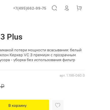
+7(495)662-99-75
3 Plus
никакой потери мощности всасывания: белый
клон Керхер VC 3 премиум с прозрачным
усора - уборка без использования фильтр
арт.
1.198-060.0
 ₽
В корзину