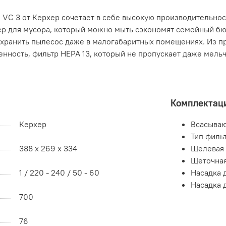
C 3 от Керхер сочетает в себе высокую производительнос
ер для мусора, который можно мыть сэкономят семейный бюд
хранить пылесос даже в малогабаритных помещениях. Из п
енность, фильтр HEPA 13, который не пропускает даже мель
Комплектац
Керхер
Всасываю
Тип филь
388 x 269 x 334
Щелевая 
Щеточная
1 / 220 - 240 / 50 - 60
Насадка 
Насадка 
700
76