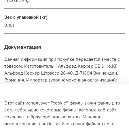
20,3x6,7x5,2
Вес с упаковкой (кг)
0.181
Документация
Данная информация при покупке передается вместе с
товаром. Изготовитель: «Альфред Керхер СЕ & Ко.КГ»,
Альфред Керхер Штрассе 28-40, Д-71364 Винненден,
Германия. Импортер (уполномоченная организация):
ООО «Керхер», Россия, 125195, г. Москва,
Ленинградское шоссе, дом 47, стр.2, эт.2, пом. VI, ком.8,
горячая линия (звонок бесплатный) 8 800 1000 654.
Этот сайт использует "cookie"-файлы (куки-файлы), то
Страна производства (происхождения): Италия.
есть небольшие текстовые файлы, которые веб-сайт
Продукция не подлежит обязательной сертификации.
сохраняет в браузере пользователя. Условия
использования "cookiе"-файлов (куки-файлов) см. в