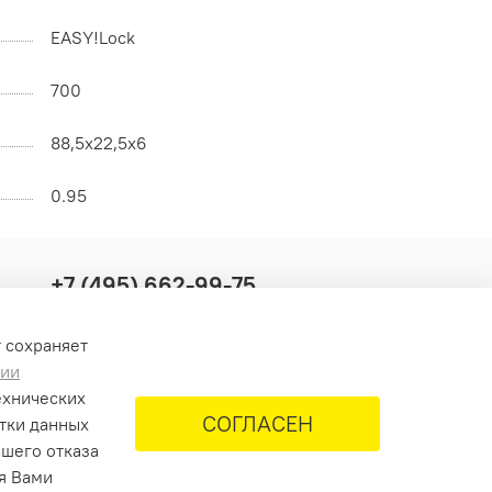
EASY!Lock
700
88,5x22,5x6
0.95
+7 (495) 662-99-75
info@krus-group.ru
т сохраняет
нии
ехнических
СОГЛАСЕН
отки данных
ашего отказа
ия Вами