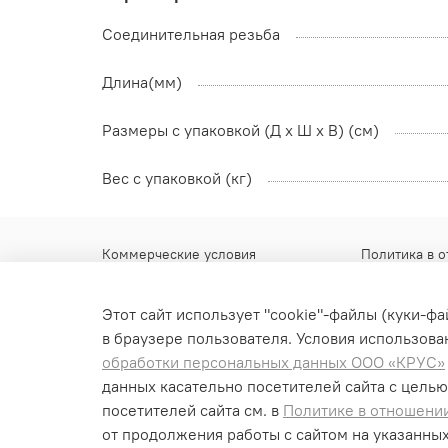
Соединительная резьба
Длина(мм)
Размеры с упаковкой (Д x Ш x В) (см)
Вес с упаковкой (кг)
Коммерческие условия
Политика в 
Гарантийные обязательства
Контакты
Этот сайт использует "cookie"-файлы (куки-ф
Доставка
в браузере пользователя. Условия использован
Обмен и возврат
обработки персональных данных ООО «КРУС»
данных касательно посетителей сайта с целью
Оплата
посетителей сайта см. в
Политике в отношени
Отслеживание доставки
от продолжения работы с сайтом на указанных