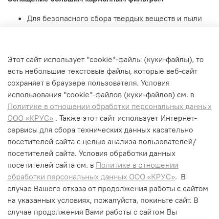
Для безопасного сбора твердых веществ и пыли
класса M (средней степени опасности).
Пригодность для сбора больших объемов пыли.
Специальная геометрия фильтра предотвращает
Этот сайт использует "cookie"-файлы (куки-файлы), то
его забивание засасываемыми твердыми
есть небольшие текстовые файлы, которые веб-сайт
веществами.
сохраняет в браузере пользователя. Условия
использования "cookiе"-файлов (куки-файлов) см. в
Политике в отношении обработки персональных данных
ООО «КРУС»
. Также этот сайт использует Интернет-
сервисы для сбора технических данных касательно
+7 (495) 662-99-75
посетителей сайта с целью анализа пользователей/
info@krus-group.ru
посетителей сайта. Условия обработки данных
посетителей сайта см. в
Политике в отношении
обработки персональных данных ООО «КРУС»
. В
случае Вашего отказа от продолжения работы с сайтом
на указанных условиях, пожалуйста, покиньте сайт. В
случае продолжения Вами работы с сайтом Вы