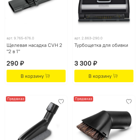
арт.
9.765-676.0
арт.
2.863-290.0
Щелевая насадка CVH 2
Турбощетка для обивки
"2 в 1"
290 ₽
3 300 ₽
В корзину
В корзину
Предзаказ
Предзаказ