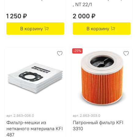
, NT 22/1
1 250 ₽
2 000 ₽
В корзину
В корзину
-25%
арт.
2.863-006.0
арт.
2.863-303.0
Фильтр-мешки из
Патронный фильтр KFI
нетканого материала KFI
3310
487