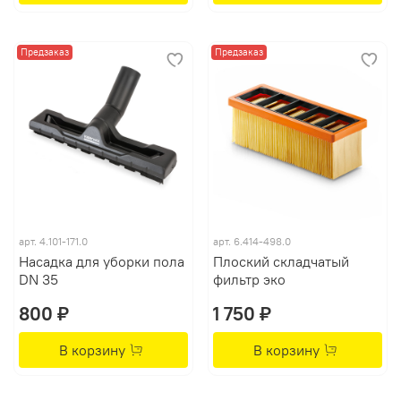
Предзаказ
Предзаказ
арт.
4.101-171.0
арт.
6.414-498.0
Насадка для уборки пола
Плоский складчатый
DN 35
фильтр эко
800 ₽
1 750 ₽
В корзину
В корзину