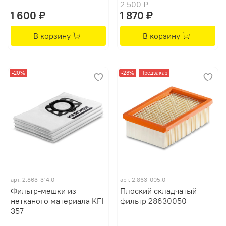
2 500 ₽
1 600 ₽
1 870 ₽
В корзину
В корзину
-20%
-23%
Предзаказ
арт.
2.863-314.0
арт.
2.863-005.0
Фильтр-мешки из
Плоский складчатый
нетканого материала KFI
фильтр 28630050
357