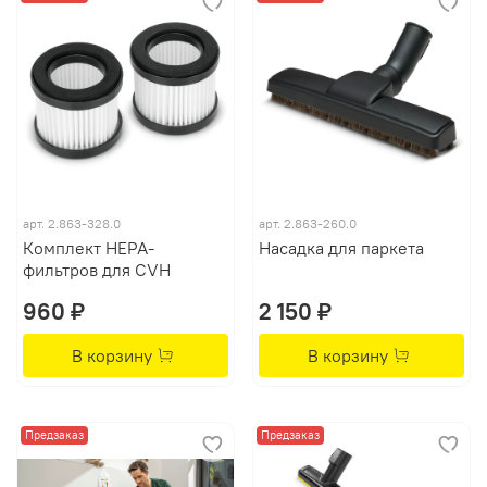
арт.
2.863-328.0
арт.
2.863-260.0
Комплект HEPA-
Насадка для паркета
фильтров для CVH
960 ₽
2 150 ₽
В корзину
В корзину
Предзаказ
Предзаказ