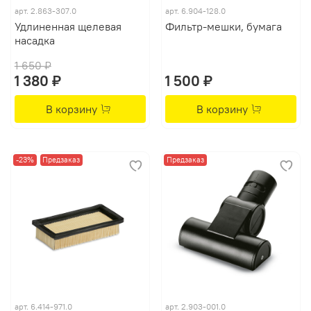
арт.
2.863-307.0
арт.
6.904-128.0
Удлиненная щелевая
Фильтр-мешки, бумага
насадка
1 650 ₽
1 380 ₽
1 500 ₽
В корзину
В корзину
-23%
Предзаказ
Предзаказ
арт.
6.414-971.0
арт.
2.903-001.0