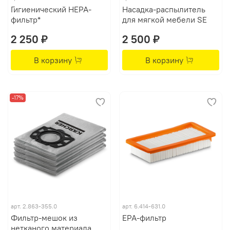
Гигиенический HEPA-
Насадка-распылитель
фильтр*
для мягкой мебели SE
2 250 ₽
2 500 ₽
В корзину
В корзину
-17%
арт.
2.863-355.0
арт.
6.414-631.0
Фильтр-мешок из
EPA-фильтр
нетканого материала