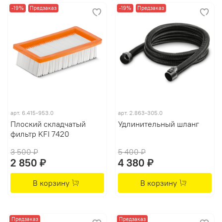
-19%
Предзаказ
-19%
Предзаказ
арт.
6.415-953.0
арт.
2.863-305.0
Плоский складчатый
Удлинительный шланг
фильтр KFI 7420
3 500 ₽
5 400 ₽
2 850 ₽
4 380 ₽
В корзину
В корзину
Предзаказ
Предзаказ