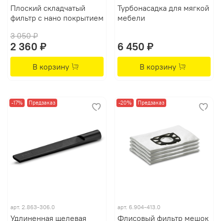
Плоский складчатый
Турбонасадка для мягкой
фильтр с нано покрытием
мебели
3 050 ₽
2 360 ₽
6 450 ₽
В корзину
В корзину
-17%
Предзаказ
-20%
Предзаказ
арт.
2.863-306.0
арт.
6.904-413.0
Удлиненная щелевая
Флисовый фильтр мешок